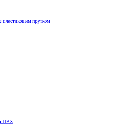
е пластиковым прутком
ги ПВХ