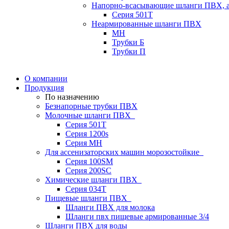
Напорно-всасывающие шланги ПВХ, а
Серия 501T
Неармированные шланги ПВХ
МН
Трубки Б
Трубки П
О компании
Продукция
По назначению
Безнапорные трубки ПВХ
Молочные шланги ПВХ
Серия 501T
Серия 1200s
Серия МН
Для ассенизаторских машин морозостойкие
Серия 100SM
Серия 200SС
Химические шланги ПВХ
Серия 034Т
Пищевые шланги ПВХ
Шланги ПВХ для молока
Шланги пвх пищевые армированные 3/4
Шланги ПВХ для воды