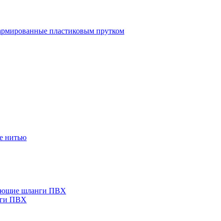
рмированные пластиковым прутком
е нитью
ающие шланги ПВХ
нги ПВХ