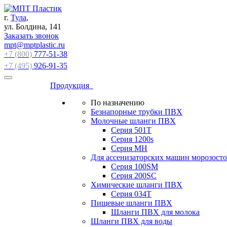
г.
Тула
,
ул. Болдина, 141
Заказать звонок
mpt@mptplastic.ru
+7 (800)
777-51-38
+7 (495)
926-91-35
Продукция
По назначению
Безнапорные трубки ПВХ
Молочные шланги ПВХ
Серия 501T
Серия 1200s
Серия МН
Для ассенизаторских машин морозост
Серия 100SM
Серия 200SС
Химические шланги ПВХ
Серия 034Т
Пищевые шланги ПВХ
Шланги ПВХ для молока
Шланги ПВХ для воды