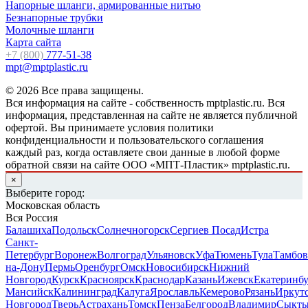
Напорные шланги, армированные нитью
Безнапорные трубки
Молочные шланги
Карта сайта
+7 (800)
777-51-38
mpt@mptplastic.ru
© 2026 Все права защищены.
Вся информация на сайте - собственность mptplastic.ru. Вся
информация, представленная на сайте не является публичной
офертой. Вы принимаете условия политики
конфиденциальности и пользовательского соглашения
каждый раз, когда оставляете свои данные в любой форме
обратной связи на сайте ООО «МПТ-Пластик» mptplastic.ru.
×
Выберите город:
Московская область
Вся Россия
Балашиха
Подольск
Солнечногорск
Сергиев Посад
Истра
Санкт-
Петербург
Воронеж
Волгоград
Ульяновск
Уфа
Тюмень
Тула
Тамбов
на-Дону
Пермь
Оренбург
Омск
Новосибирск
Нижний
Новгород
Курск
Красноярск
Краснодар
Казань
Ижевск
Екатеринб
Мансийск
Калининград
Калуга
Ярославль
Кемерово
Рязань
Иркут
Новгород
Тверь
Астрахань
Томск
Пенза
Белгород
Владимир
Сыкты