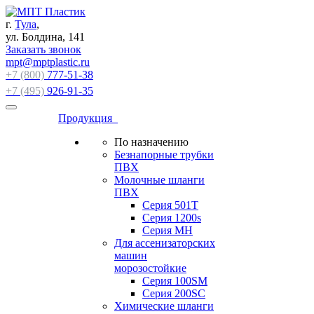
г.
Тула
,
ул. Болдина, 141
Заказать звонок
mpt@mptplastic.ru
+7 (800)
777-51-38
+7 (495)
926-91-35
Продукция
По назначению
Безнапорные трубки
ПВХ
Молочные шланги
ПВХ
Серия 501T
Серия 1200s
Серия МН
Для ассенизаторских
машин
морозостойкие
Серия 100SM
Серия 200SС
Химические шланги