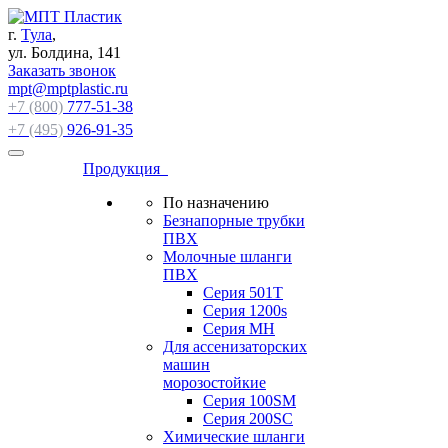
г.
Тула
,
ул. Болдина, 141
Заказать звонок
mpt@mptplastic.ru
+7 (800)
777-51-38
+7 (495)
926-91-35
Продукция
По назначению
Безнапорные трубки
ПВХ
Молочные шланги
ПВХ
Серия 501T
Серия 1200s
Серия МН
Для ассенизаторских
машин
морозостойкие
Серия 100SM
Серия 200SС
Химические шланги