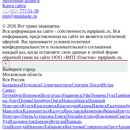
Молочные шланги
Карта сайта
+7 (800)
777-51-38
mpt@mptplastic.ru
© 2026 Все права защищены.
Вся информация на сайте - собственность mptplastic.ru. Вся
информация, представленная на сайте не является публичной
офертой. Вы принимаете условия политики
конфиденциальности и пользовательского соглашения
каждый раз, когда оставляете свои данные в любой форме
обратной связи на сайте ООО «МПТ-Пластик» mptplastic.ru.
×
Выберите город:
Московская область
Вся Россия
Балашиха
Подольск
Солнечногорск
Сергиев Посад
Истра
Санкт-
Петербург
Воронеж
Волгоград
Ульяновск
Уфа
Тюмень
Тула
Тамбов
на-Дону
Пермь
Оренбург
Омск
Новосибирск
Нижний
Новгород
Курск
Красноярск
Краснодар
Казань
Ижевск
Екатеринб
Мансийск
Калининград
Калуга
Ярославль
Кемерово
Рязань
Иркут
Новгород
Тверь
Астрахань
Томск
Пенза
Белгород
Владимир
Сыкты
Удэ
Владивосток
Барнаул
Курган
Йошкар-
Ола
Вологда
Иваново
Хабаровск
Кострома
Ставрополь
Орел
Архан