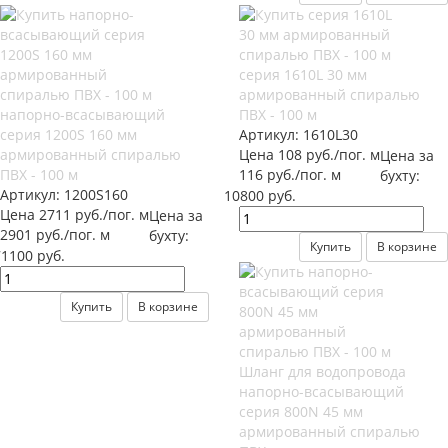
серия 1610L 30 мм
армированный спиралью
напорно-всасывающий
ПВХ - 100 м
серия 1200S 160 мм
Артикул:
1610L30
армированный спиралью
Цена 108 руб./пог. м
Цена за
ПВХ - 100 м
116 руб./пог. м
бухту:
Артикул:
1200S160
10800 руб.
Цена 2711 руб./пог. м
Цена за
2901 руб./пог. м
бухту:
Купить
В корзине
1100 руб.
Купить
В корзине
Шланг для водопровода
напорно-всасывающий
серия 800N 45 мм
армированный спиралью