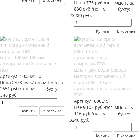
Купить
В корзине
Цена 776 руб./пог. м
Цена за
830 руб./пог. м
бухту:
23280 руб.
Купить
В корзине
серия 100SM 120 мм
армированный спиралью
ПВХ
Шланг для водопровода
Артикул:
100SM120
напорно-всасывающий
Цена 2478 руб./пог. м
серия 800L 19 мм
Цена за
2651 руб./пог. м
армированный спиралью
бухту:
ПВХ
340 руб.
Артикул:
800L19
Цена 108 руб./пог. м
Цена за
Купить
В корзине
116 руб./пог. м
бухту:
3240 руб.
Купить
В корзине