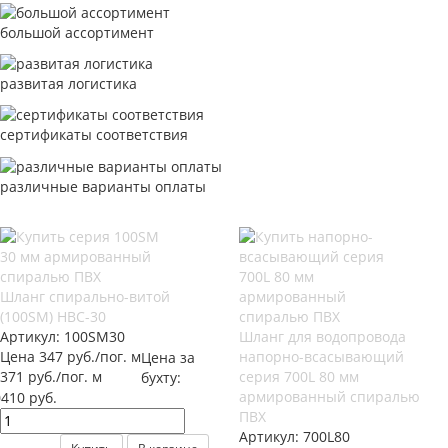
большой ассортимент
развитая логистика
сертификаты соответствия
различные варианты оплаты
Шланг спирально-витой
(100SM) НВС-30
Артикул:
100SM30
Шланг для водопровода
Цена 347 руб./пог. м
напорно-всасывающий
Цена за
371 руб./пог. м
серия 700L 80 мм
бухту:
армированный спиралью
410 руб.
ПВХ
Артикул:
700L80