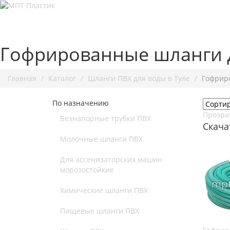
Гофрированные шланги 
Главная
Каталог
Шланги ПВХ для воды в Туле
Гофрир
По назначению
Прозра
Безнапорные трубки ПВХ
Скача
Молочные шланги ПВХ
Для ассенизаторских машин
морозостойкие
Химические шланги ПВХ
Пищевые шланги ПВХ