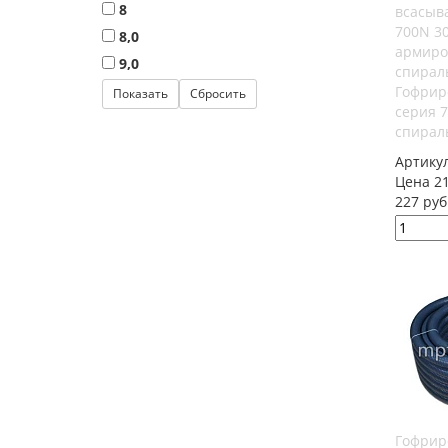
8
8,0
9,0
Гофрир
серия 
спирал
Артику
Цена 21
227 руб
Гофрир