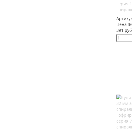
серия 
спирал
Артику
Цена 36
391 руб
Гофрир
серия 
спирал