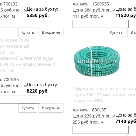
л:
700L32
Артикул:
1500S35
Цена за бухту:
Цена за б
5 руб./пог. м
Цена 384 руб./пог. м
5850 руб.
11520 ру
./пог. м
411 руб./пог. м
Купить
В корзине
Купить
В 
ованный шланг для воды
700N 35 мм армированный
ью ПВХ
л:
700N35
Цена за бухту:
4 руб./пог. м
Гофрированный шланг для в
8220 руб.
./пог. м
серия 800L 35 мм армирован
спиралью ПВХ
Купить
В корзине
Артикул:
800L35
Цена за б
Цена 238 руб./пог. м
7140 руб
255 руб./пог. м