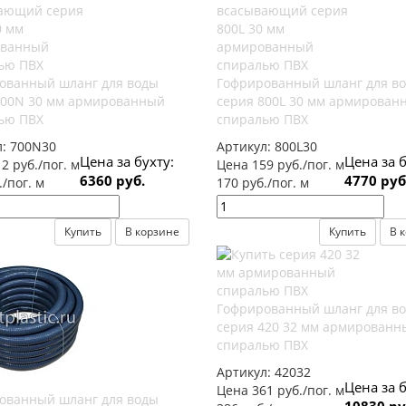
ованный шланг для воды
Гофрированный шланг для в
700N 30 мм армированный
серия 800L 30 мм армирован
ью ПВХ
спиралью ПВХ
л:
700N30
Артикул:
800L30
Цена за бухту:
Цена за б
2 руб./пог. м
Цена 159 руб./пог. м
6360 руб.
4770 руб
./пог. м
170 руб./пог. м
Купить
В корзине
Купить
В 
Гофрированный шланг для в
серия 420 32 мм армированн
спиралью ПВХ
Артикул:
42032
Цена за б
Цена 361 руб./пог. м
ованный шланг для воды