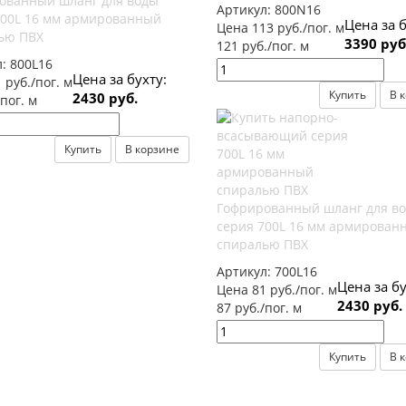
ованный шланг для воды
Артикул:
800N16
800L 16 мм армированный
Цена за б
Цена 113 руб./пог. м
ью ПВХ
3390 руб
121 руб./пог. м
л:
800L16
Цена за бухту:
 руб./пог. м
Купить
В 
2430 руб.
/пог. м
Купить
В корзине
Гофрированный шланг для в
серия 700L 16 мм армирован
спиралью ПВХ
Артикул:
700L16
Цена за бу
Цена 81 руб./пог. м
2430 руб.
87 руб./пог. м
Купить
В 