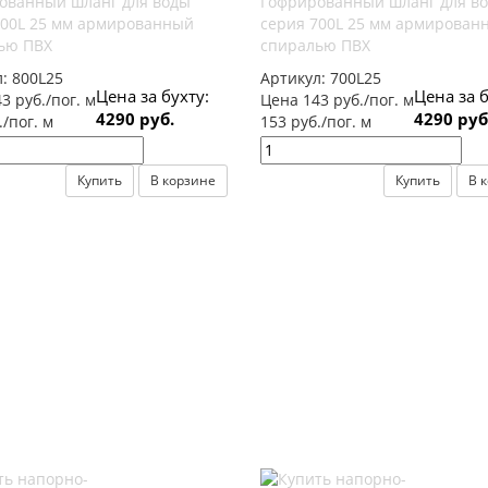
ованный шланг для воды
Гофрированный шланг для в
800L 25 мм армированный
серия 700L 25 мм армирован
ью ПВХ
спиралью ПВХ
л:
800L25
Артикул:
700L25
Цена за бухту:
Цена за б
3 руб./пог. м
Цена 143 руб./пог. м
4290 руб.
4290 руб
./пог. м
153 руб./пог. м
Купить
В корзине
Купить
В 