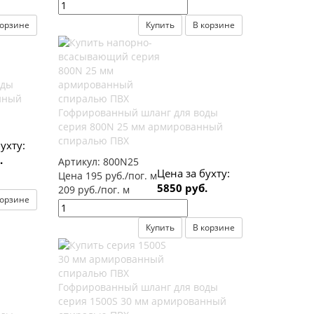
корзине
Купить
В корзине
оды
нный
Гофрированный шланг для воды
серия 800N 25 мм армированный
спиралью ПВХ
ухту:
.
Артикул:
800N25
Цена за бухту:
Цена 195 руб./пог. м
5850 руб.
209 руб./пог. м
корзине
Купить
В корзине
Гофрированный шланг для воды
серия 1500S 30 мм армированный