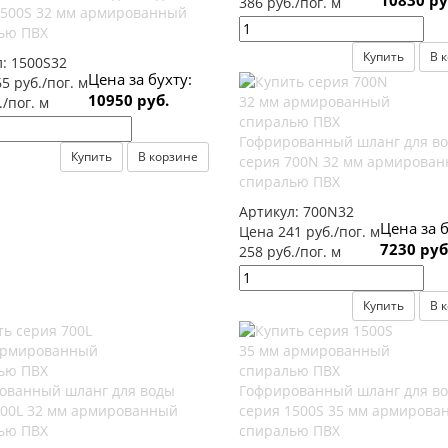
10830 ру
386 руб./пог. м
1500S 32 мм армированный
ью ПВХ
Купить
В 
л:
1500S32
Цена за бухту:
5 руб./пог. м
10950 руб.
./пог. м
Гофрированный шланг для в
Купить
В корзине
серия 700N 32 мм армирова
спиралью ПВХ
Артикул:
700N32
Цена за б
Цена 241 руб./пог. м
7230 руб
258 руб./пог. м
Купить
В 
ованный шланг для воды
Гофрированный шланг для в
700L 32 мм армированный
серия 1500S 35 мм армирова
ью ПВХ
спиралью ПВХ