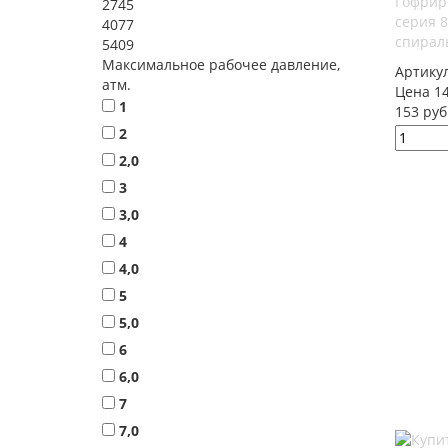
Гофрир
2745
серия 
4077
спирал
5409
Максимальное рабочее давление,
Артику
атм.
Цена 14
1
153 руб
2
2,0
3
3,0
4
4,0
5
5,0
6
6,0
7
7,0