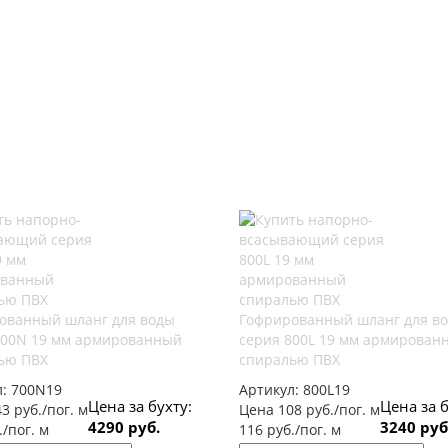
ованный шланг для воды
Гофрированный шланг для в
700N 19 мм армированный
серия 800L 19 мм армирован
ью ПВХ
спиралью ПВХ
л:
700N19
Артикул:
800L19
Цена за бухту:
Цена за б
3 руб./пог. м
Цена 108 руб./пог. м
4290 руб.
3240 руб
./пог. м
116 руб./пог. м