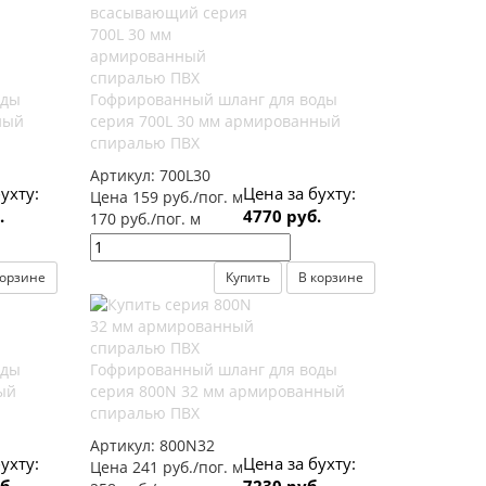
оды
Гофрированный шланг для воды
ный
серия 700L 30 мм армированный
спиралью ПВХ
Артикул:
700L30
ухту:
Цена за бухту:
Цена 159 руб./пог. м
.
4770 руб.
170 руб./пог. м
корзине
Купить
В корзине
оды
Гофрированный шланг для воды
ый
серия 800N 32 мм армированный
спиралью ПВХ
Артикул:
800N32
ухту:
Цена за бухту:
Цена 241 руб./пог. м