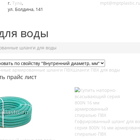
г.
Тула
,
mpt@mptplastic.r
ул. Болдина, 141
для воды
ованные шланги для воды
чные армированные шланги ПВХ
Шланги ПВХ для воды
ть прайс лист
Гофрированный шланг для в
серия 800N 16 мм армирова
спиралью ПВХ