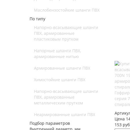
Маслобензостойкие шланги ПВХ
По типу
Напорно-всасывающие шланги
ПВХ, армированные
пластиковым прутком
Напорные шланги ПВХ,
армированные нитью
Армированные шланги ПВХ
Химостойкие шланги ПВХ
Напорно-всасывающие шланги
Гофрир
ПВХ, армированные
серия 
металлическим прутком
спирал
Артику
Неармированные шланги ПВХ
Цена 14
Подбор параметров
153 руб
Внутренний диаметр, мм