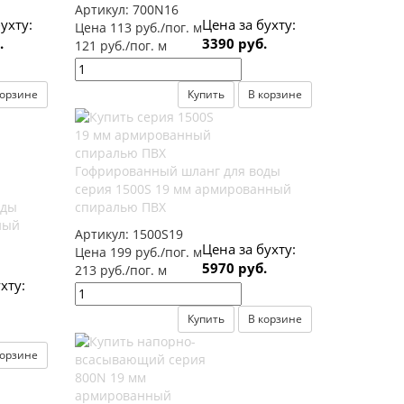
Артикул:
700N16
ухту:
Цена за бухту:
Цена 113 руб./пог. м
.
3390 руб.
121 руб./пог. м
корзине
Купить
В корзине
Гофрированный шланг для воды
серия 1500S 19 мм армированный
оды
спиралью ПВХ
ный
Артикул:
1500S19
Цена за бухту:
Цена 199 руб./пог. м
5970 руб.
213 руб./пог. м
хту:
Купить
В корзине
корзине