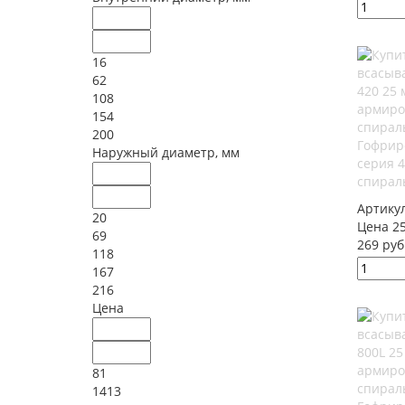
16
62
108
154
200
Гофрир
Наружный диаметр, мм
серия 
спирал
Артику
20
Цена 25
69
269 руб
118
167
216
Цена
81
1413