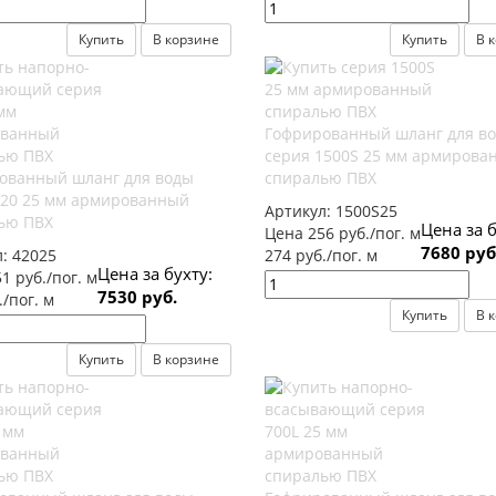
Купить
В корзине
Купить
В 
Гофрированный шланг для в
серия 1500S 25 мм армирова
ованный шланг для воды
спиралью ПВХ
420 25 мм армированный
Артикул:
1500S25
ью ПВХ
Цена за б
Цена 256 руб./пог. м
7680 руб
л:
42025
274 руб./пог. м
Цена за бухту:
1 руб./пог. м
7530 руб.
./пог. м
Купить
В 
Купить
В корзине