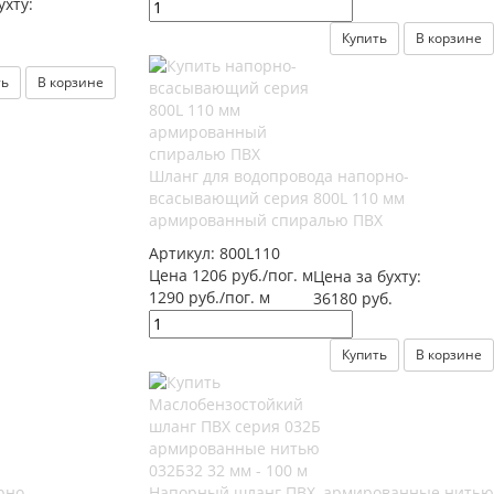
ухту:
Купить
В корзине
ть
В корзине
Шланг для водопровода напорно-
всасывающий серия 800L 110 мм
армированный спиралью ПВХ
Артикул:
800L110
Цена 1206 руб./пог. м
Цена за бухту:
1290 руб./пог. м
36180 руб.
Купить
В корзине
рно-
Напорный шланг ПВХ, армированные нитью