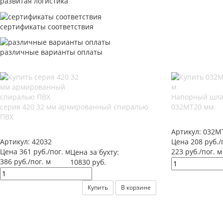
развитая логистика
сертификаты соответствия
различные варианты оплаты
Напорный шла
серия 420 32 мм армированный спиралью
032МТ20 мм
ПВХ
Артикул:
032М
Артикул:
42032
Цена 208 руб./
Цена 361 руб./пог. м
223 руб./пог. м
Цена за бухту:
386 руб./пог. м
10830 руб.
Купить
В корзине