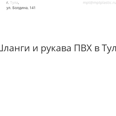
г.
Тула
,
mpt@mptplastic.r
ул. Болдина, 141
ланги и рукава ПВХ в Ту