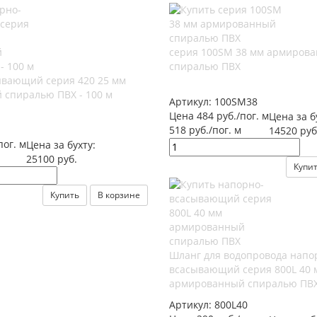
серия 100SM 38 мм армиров
спиралью ПВХ
ывающий серия 420 25 мм
спиралью ПВХ - 100 м
Артикул:
100SM38
Цена 484 руб./пог. м
Цена за б
518 руб./пог. м
14520 руб
пог. м
Цена за бухту:
25100 руб.
Купи
Купить
В корзине
Шланг для водопровода напо
всасывающий серия 800L 40 
армированный спиралью ПВ
Артикул:
800L40