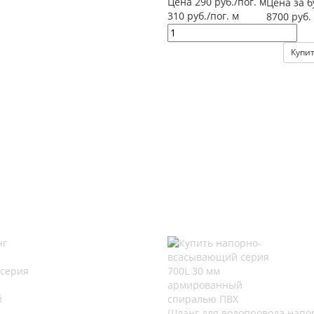
Цена 290 руб./пог. м
Цена за б
310 руб./пог. м
8700 руб.
Купи
Шланг для водопровода напо