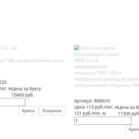
нг ПВХ, армированные нитью
напорно-всасывающий серия
Т20
армированный спиралью ПВХ 
пог. м
Цена за бухту:
10400 руб.
Артикул:
800N16
Цена 113 руб./пог. м
Цена за б
Купить
В корзине
121 руб./пог. м
11300 руб
Купи