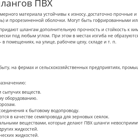
шлангов ПВХ
ерного материала устойчивы к износу, достаточно прочные и п
ь) и прорезиненной оболочки. Могут быть гофрированными или
 придают шлангам дополнительную прочность и стойкость к хи
чески под любым углом. При этом в местах изгиба не образуют
 помещениях, на улице, рабочем цеху, складе и т. п.
ыту, на фермах и сельскохозяйственных предприятиях, промыш
назначению:
и сыпучих веществ.
му оборудованию.
орозам.
соединения к бытовому водопроводу.
тся в качестве семяпровода для зерновых сеялок.
альными веществами, которые делают ПВХ шланги невосприимч
других жидкостей.
ческих жидкостей.