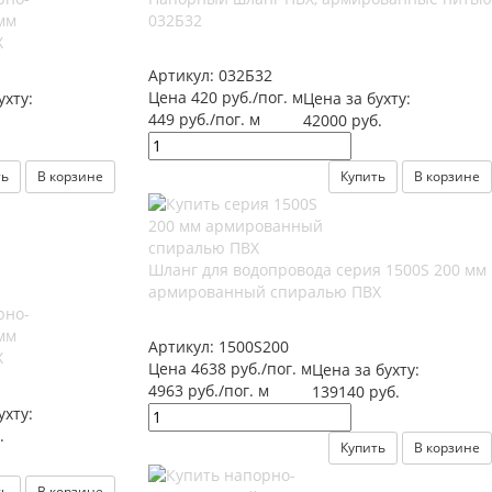
мм
032Б32
Х
Артикул:
032Б32
Цена 420 руб./пог. м
ухту:
Цена за бухту:
449 руб./пог. м
42000 руб.
ть
В корзине
Купить
В корзине
Шланг для водопровода серия 1500S 200 мм
армированный спиралью ПВХ
рно-
мм
Артикул:
1500S200
Х
Цена 4638 руб./пог. м
Цена за бухту:
4963 руб./пог. м
139140 руб.
ухту:
.
Купить
В корзине
ть
В корзине