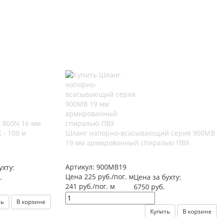
 800N 16 мм
- 100 м
Шланг напорно-всасывающий серия 900MB
19 мм армированный спиралью ПВХ
Артикул:
900MB19
ухту:
Цена 225 руб./пог. м
.
Цена за бухту:
241 руб./пог. м
6750 руб.
ть
В корзине
Купить
В корзине