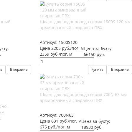
анный
Шланг для водопровода серия 1500S 120 мм
армированный спиралью ПВХ
Артикул:
1500S120
Цена 2205 руб./пог. м
ухту:
Цена за бухту:
2359 руб./пог. м
.
66150 руб.
ть
В корзине
Купить
В корзине
Шланг для водопровода серия 700N 63 мм
армированный спиралью ПВХ
рно-
мм
Артикул:
700N63
Х
Цена 631 руб./пог. м
Цена за бухту:
675 руб./пог. м
18930 руб.