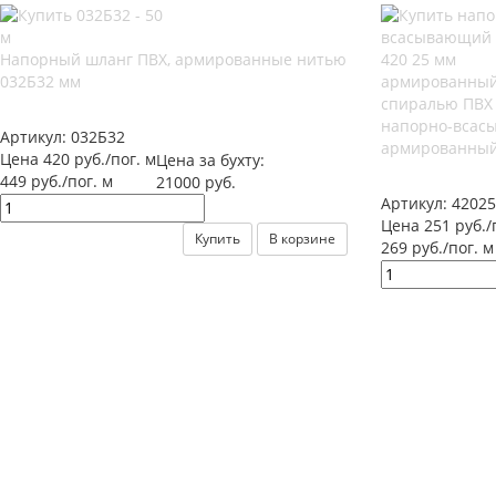
Напорный шланг ПВХ, армированные нитью
032Б32 мм
напорно-всас
Артикул:
032Б32
армированный 
Цена 420 руб./пог. м
Цена за бухту:
449 руб./пог. м
21000 руб.
Артикул:
42025
Цена 251 руб./
Купить
В корзине
269 руб./пог. м