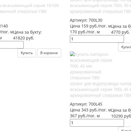
о-всасывающий серия 1610N
всасывающий серия 700L 30 
ованный спиралью ПВХ
армированный спиралью ПВ
Артикул:
700L30
N140
Цена 159 руб./пог. м
Цена за б
/пог. м
170 руб./пог. м
Цена за бухту:
4770 руб.
м
41820 руб.
Купи
Купить
В корзине
Шланг для водопровода напо
всасывающий серия 700L 45 
армированный спиралью ПВ
Артикул:
700L45
Цена 343 руб./пог. м
Цена за б
367 руб./пог. м
10290 руб
Купи