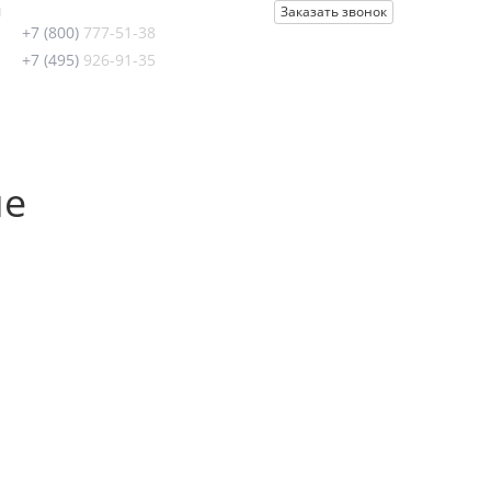
u
Заказать звонок
+7 (800)
777-51-38
+7 (495)
926-91-35
ле